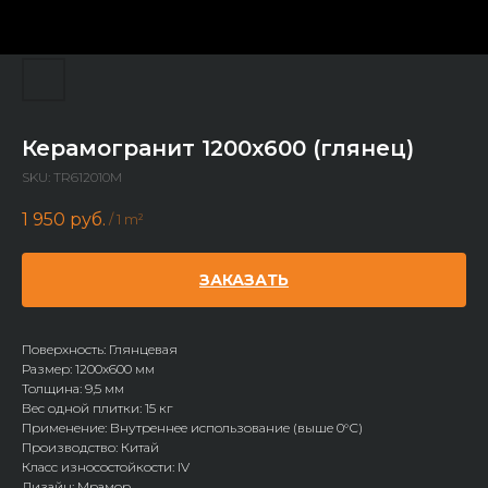
Керамогранит 1200х600 (глянец)
SKU:
TR612010M
1 950
руб.
/
1 m²
ЗАКАЗАТЬ
Поверхность: Глянцевая
Размер: 1200х600 мм
Толщина: 9,5 мм
Вес одной плитки: 15 кг
Применение: Внутреннее использование (выше 0°С)
Производство: Китай
Класс износостойкости: IV
Дизайн: Мрамор