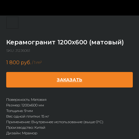
Керамогранит 1200x600 (матовый)
SKU:
J12J6061
1 800
руб.
/
1 m²
ЗАКАЗАТЬ
Поверхность: Матовая
Размер: 1200х600 мм
Толщина: 9 мм
Вес одной плитки: 15 кг
Применение: Внутреннее использование (выше 0°С)
Производство: Китай
Дизайн: Мрамор